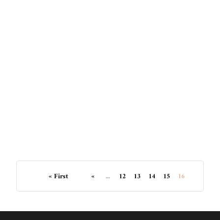
22 lutego 2018
Lampy solarne w ogrodzie – oszczędnie
i funkcjonalnie
29 kwietnia 2024
Rozświetl swój ogród na
1344
0
Share
wiosenne wieczory – wybieramy
oświetlenie ogrodowe
15 maja 2023
Jak rozświetlić ogród latem?
« First
«
...
12
13
14
15
16