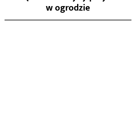
modele i ceny. Co kupić?
w ogrodzie