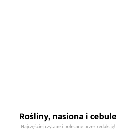
ABC Ogrodnictwa - portal ogrodniczy
Portal ABC OGRODNICTWA powstał z myslą o każdym,
kto szuka inspiracji na urządzenie własnego ogrodu.
Sprawdź nasze pomysły i inspiracje na to, jak
zaprojektować swój wymarzony zakątek zieleni!
Rośliny, nasiona i cebule
O NAS
Najczęściej czytane i polecane przez redakcję!