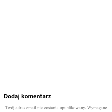
4 września 2022
Nawożenie zbóż. Jakie nawozy
sprawdzą się najlepiej?
1365
0
Share
Dodaj komentarz
Twój adres email nie zostanie opublikowany.
Wymagane