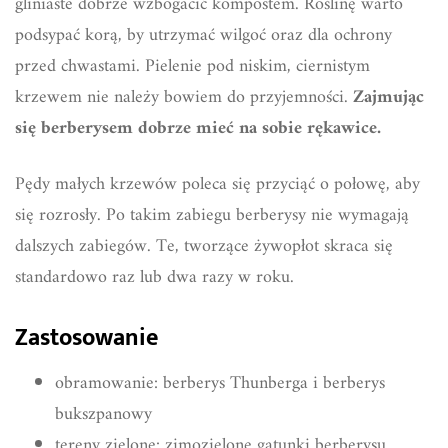
gliniaste dobrze wzbogacić kompostem. Roślinę warto
podsypać korą, by utrzymać wilgoć oraz dla ochrony
przed chwastami. Pielenie pod niskim, ciernistym
krzewem nie należy bowiem do przyjemności.
Zajmując
się berberysem dobrze mieć na sobie rękawice.
Pędy małych krzewów poleca się przyciąć o połowę, aby
się rozrosły. Po takim zabiegu berberysy nie wymagają
dalszych zabiegów. Te, tworzące żywopłot skraca się
standardowo raz lub dwa razy w roku.
Zastosowanie
obramowanie: berberys Thunberga i berberys
bukszpanowy
tereny zielone: zimozielone gatunki berberysu