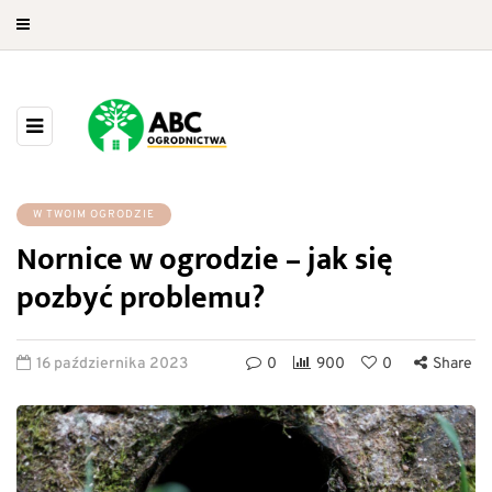
W TWOIM OGRODZIE
Nornice w ogrodzie – jak się
pozbyć problemu?
16 października 2023
0
900
0
Share