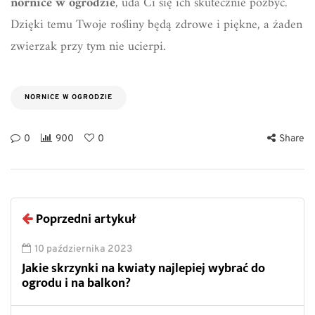
nornice w ogrodzie
, uda Ci się ich skutecznie pozbyć.
Dzięki temu Twoje rośliny będą zdrowe i piękne, a żaden
zwierzak przy tym nie ucierpi.
NORNICE W OGRODZIE
0
900
0
Share
Poprzedni artykuł
10 października 2023
Jakie skrzynki na kwiaty najlepiej wybrać do
ogrodu i na balkon?