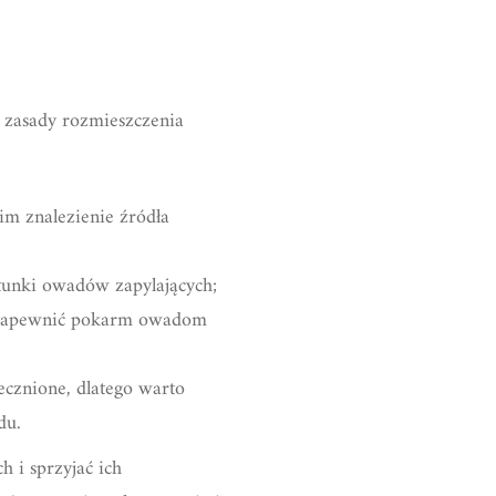
e zasady rozmieszczenia
im znalezienie źródła
atunki owadów zapylających;
y zapewnić pokarm owadom
ecznione, dlatego warto
du.
h i sprzyjać ich