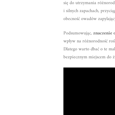
się do utrzymania różnorodn
i silnych zapachach, przyci
obecność owadów zapylający
Podsumowując,
znaczenie 
wpływ na różnorodność roś
Dlatego warto dbać o te ma
bezpiecznym miejscem do ży