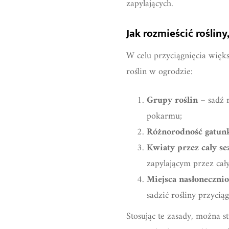
zapylających.
Jak rozmieścić roślin
W celu przyciągnięcia więk
roślin w ogrodzie:
Grupy roślin
– sadź r
pokarmu;
Różnorodność gatu
Kwiaty przez cały se
zapylającym przez cały
Miejsca nasłoneczni
sadzić rośliny przyci
Stosując te zasady, można s