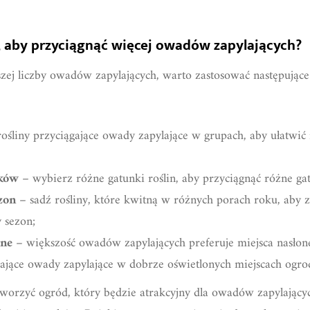
y, aby przyciągnąć więcej owadów zapylających?
szej liczby owadów zapylających, warto zastosować następując
ośliny przyciągające owady zapylające w grupach, aby ułatwić 
nków
– wybierz różne gatunki roślin, aby przyciągnąć różne g
zon
– sadź rośliny, które kwitną w różnych porach roku, ab
 sezon;
one
– większość owadów zapylających preferuje miejsca nasłon
ągające owady zapylające w dobrze oświetlonych miejscach ogro
tworzyć ogród, który będzie atrakcyjny dla owadów zapylającyc