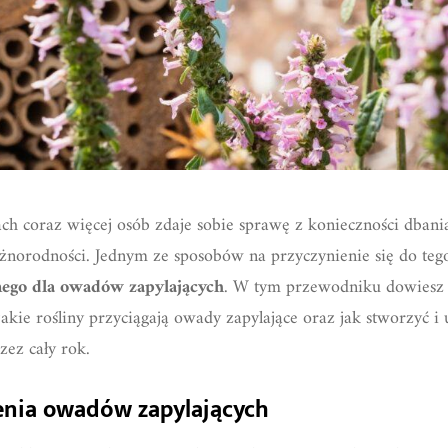
sach coraz więcej osób zdaje sobie sprawę z konieczności dbani
żnorodności. Jednym ze sposobów na przyczynienie się do tego 
nego dla owadów zapylających
. W tym przewodniku dowiesz si
jakie rośliny przyciągają owady zapylające oraz jak stworzyć 
zez cały rok.
enia owadów zapylających