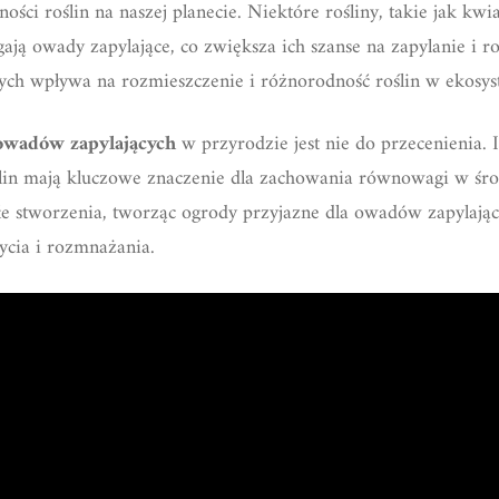
ości roślin na naszej planecie. Niektóre rośliny, takie jak kw
ągają owady zapylające, co zwiększa ich szanse na zapylanie i 
ch wpływa na rozmieszczenie i różnorodność roślin w ekosys
owadów zapylających
w przyrodzie jest nie do przecenienia. 
lin mają kluczowe znaczenie dla zachowania równowagi w śr
łe stworzenia, tworząc ogrody przyjazne dla owadów zapylający
cia i rozmnażania.