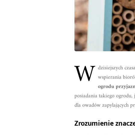
W
dzisiejszych cza
wspierania bioró
ogrodu przyjaz
posiadania takiego ogrodu, 
dla owadów zapylających pr
Zrozumienie znacz