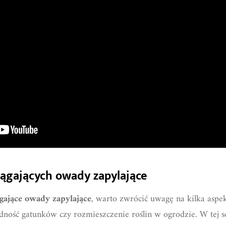
iągających owady zapylające
ągające owady zapylające
, warto zwrócić uwagę na kilka aspek
dność gatunków czy rozmieszczenie roślin w ogrodzie. W tej s