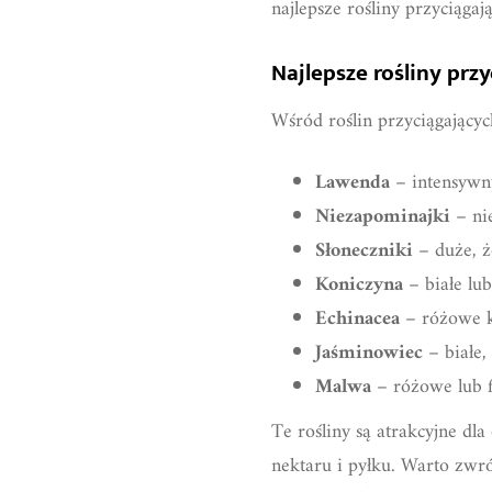
najlepsze rośliny przyciąga
Najlepsze rośliny prz
Wśród roślin przyciągający
Lawenda
– intensywny
Niezapominajki
– nie
Słoneczniki
– duże, żó
Koniczyna
– białe lub
Echinacea
– różowe kw
Jaśminowiec
– białe,
Malwa
– różowe lub fi
Te rośliny są atrakcyjne dl
nektaru i pyłku. Warto zwr