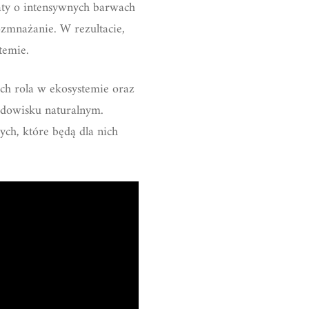
iaty o intensywnych barwach
rozmnażanie. W rezultacie,
temie.
Ich rola w ekosystemie oraz
odowisku naturalnym.
ch, które będą dla nich