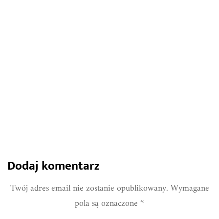
Kompletny przewodnik po domowych
pnączach: od wyboru do pielęgnacji
848
0
Share
Dodaj komentarz
Twój adres email nie zostanie opublikowany.
Wymagane
pola są oznaczone
*