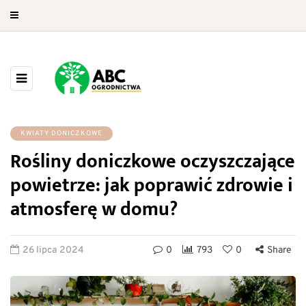
KWIATY DONICZKOWE
Rośliny doniczkowe oczyszczające
powietrze: jak poprawić zdrowie i
atmosferę w domu?
26 lipca 2024
0
793
0
Share