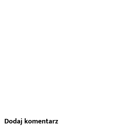
22 czerwca 2022
Podlewanie ogrodu. Jak podlewać
rośliny w ogrodzie?
1323
1
Share
Dodaj komentarz