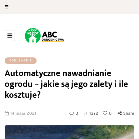
PODLEWANIE
Automatyczne nawadnianie
ogrodu – jakie są jego zalety i ile
kosztuje?
14 maja 2021
0
1372
0
Share