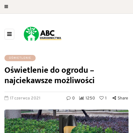
OŚWIETLENIE
Oświetlenie do ogrodu –
najciekawsze możliwości
17 czerwca 2021
0
1250
1
Share