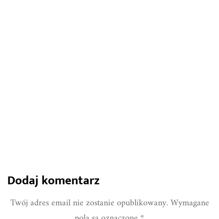
17 kwietnia 2024
Wszystko o słupkach ogrodzeniowych -
zastosowanie, zalety i sposoby montażu
913
0
Share
Dodaj komentarz
Twój adres email nie zostanie opublikowany.
Wymagane
pola są oznaczone
*