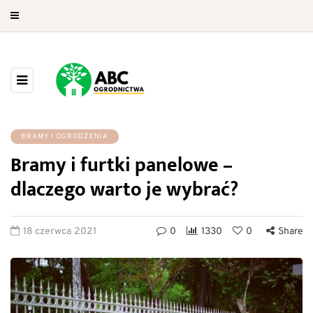
BRAMY I OGRODZENIA
Bramy i furtki panelowe –
dlaczego warto je wybrać?
18 czerwca 2021
0
1330
0
Share