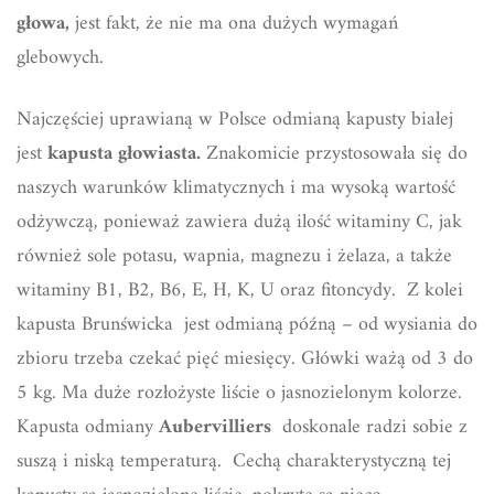
głowa,
jest fakt, że nie ma ona dużych wymagań
glebowych.
Najczęściej uprawianą w Polsce odmianą kapusty białej
jest
kapusta głowiasta.
Znakomicie przystosowała się do
naszych warunków klimatycznych i ma wysoką wartość
odżywczą, ponieważ zawiera dużą ilość witaminy C, jak
również sole potasu, wapnia, magnezu i żelaza, a także
witaminy B1, B2, B6, E, H, K, U oraz fitoncydy. Z kolei
kapusta Brunświcka jest odmianą późną – od wysiania do
zbioru trzeba czekać pięć miesięcy. Główki ważą od 3 do
5 kg. Ma duże rozłożyste liście o jasnozielonym kolorze.
Kapusta odmiany
Aubervilliers
doskonale radzi sobie z
suszą i niską temperaturą. Cechą charakterystyczną tej