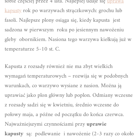
sobie częściej przez 4 lata. Najlepiej udaje się
uprawa
kapusty
rok po warzywach strączkowych: grochu lub
fasoli. Najlepsze plony osiąga się, kiedy kapusta jest
sadzona w pierwszym roku po jesiennym nawożeniu
gleby obornikiem. Nasiona tego warzywa kiełkują już w
temperaturze 5-10 st. C.
Kapusta z rozsady również nie ma zbyt wielkich
wymagań temperaturowych – rozwija się w podobnych
warunkach, co warzywo wysiane z nasion. Można ją
uprawiać jako plon główny lub poplon. Odmiany wczesne
z rozsady sadzi się w kwietniu, średnio wczesne do
połowy maja, a późne od początku do końca czerwca.
Najważniejszymi czynnościami przy
uprawie
kapusty
są: podlewanie i nawożenie (2-3 razy co około