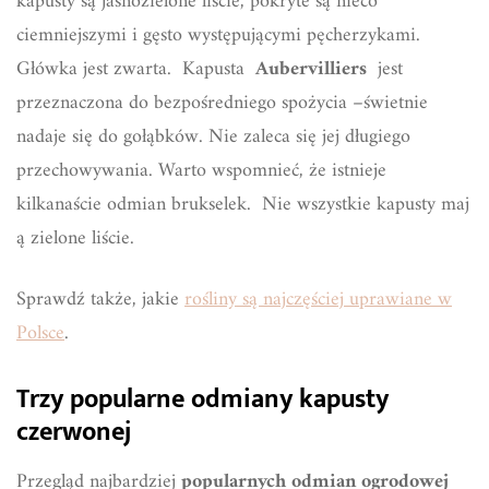
kapusty są jasnozielone liście, pokryte są nieco
ciemniejszymi i gęsto występującymi pęcherzykami.
Główka jest zwarta. Kapusta
Aubervilliers
jest
przeznaczona do bezpośredniego spożycia –świetnie
nadaje się do gołąbków. Nie zaleca się jej długiego
przechowywania. Warto wspomnieć, że istnieje
kilkanaście odmian brukselek. Nie wszystkie kapusty maj
ą zielone liście.
Sprawdź także, jakie
rośliny są najczęściej uprawiane w
Polsce
.
Trzy popularne odmiany kapusty
czerwonej
Przegląd najbardziej
popularnych odmian ogrodowej