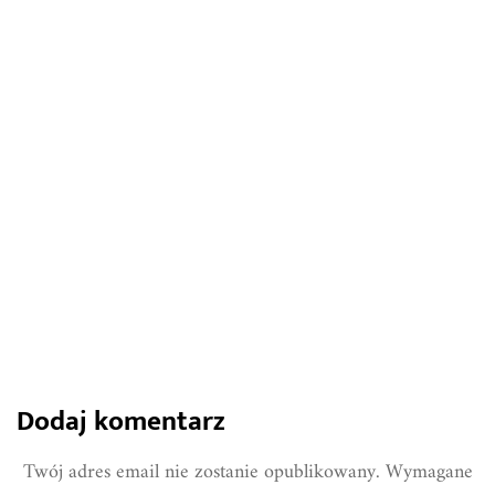
9 lutego 2022
Domowy ogród na balkonie - jak go
zaprojektować?
1289
0
Share
Dodaj komentarz
Twój adres email nie zostanie opublikowany.
Wymagane