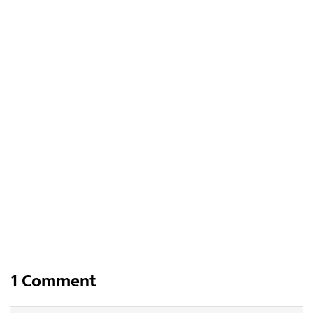
22 sierpnia 2023
Kompozycje w donicach – nowoczesne
aranżacje kwiatów w ogrodzie
993
0
Share
1 Comment