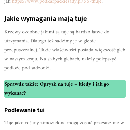
jak
https://www.podkarpackiesady.pl/56-thuje
.
Jakie wymagania mają tuje
Krzewy ozdobne jakimi są tuje są bardzo łatwe do
utrzymania. Dlatego też sadzimy je w glebie
przepuszczalnej. Takie właściwości posiada większość gleb
w naszym kraju. Na słabych glebach, należy polepszyć
podłoże pod sadzonki.
Sprawdź także:
Oprysk na tuje – kiedy i jak go
wykonać?
Podlewanie tui
Tuje jako rośliny zimozielone mogą zostać przesuszone w