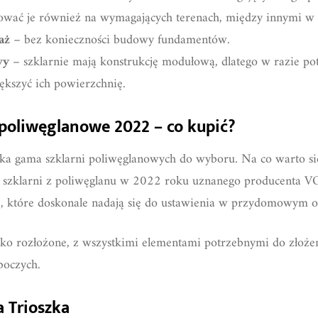
ać je również na wymagających terenach, między innymi w 
aż
– bez konieczności budowy fundamentów.
wy
– szklarnie mają konstrukcję modułową, dlatego w razie p
ększyć ich powierzchnię.
 poliwęglanowe 2022 – co kupić?
roka gama szklarni poliwęglanowych do wyboru. Na co warto 
ch szklarni z poliwęglanu w 2022 roku uznanego producenta 
), które doskonale nadają się do ustawienia w przydomowym og
ko rozłożone, z wszystkimi elementami potrzebnymi do złożeni
boczych.
 Trioszka