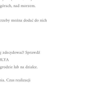
górach, nad morzem.
otrzeby można dodać do nich
się zdecydować? Sprawdź
VOLYA
rodzie lub na działce.
a. Czas realizacji