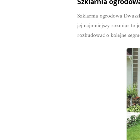
Szklarnia ogrodow
Szklarnia ogrodowa Dwuszka
jej najmniejszy rozmiar to 
rozbudować o kolejne segme