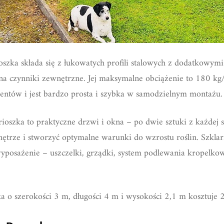
ioszka składa się z łukowatych profili stalowych z dodatkowy
 na czynniki zewnętrzne. Jej maksymalne obciążenie to 180 kg
ntów i jest bardzo prosta i szybka w samodzielnym montażu.
ioszka to praktyczne drzwi i okna – po dwie sztuki z każdej s
nętrze i stworzyć optymalne warunki do wzrostu roślin. Szkla
posażenie – uszczelki, grządki, system podlewania kropelkow
 o szerokości 3 m, długości 4 m i wysokości 2,1 m kosztuje 2