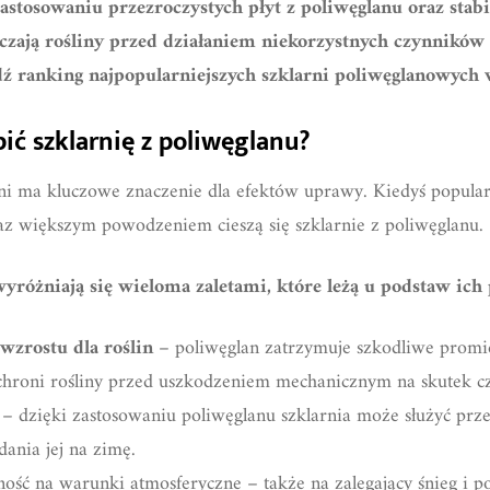
zastosowaniu przezroczystych płyt z poliwęglanu oraz sta
czają rośliny przed działaniem niekorzystnych czynników
dź ranking najpopularniejszych szklarni poliwęglanowych
ić szklarnię z poliwęglanu?
i ma kluczowe znaczenie dla efektów uprawy. Kiedyś popularne
raz większym powodzeniem cieszą się szklarnie z poliwęglanu.
yróżniają się wieloma zaletami, które leżą u podstaw ich
zrostu dla roślin
– poliwęglan zatrzymuje szkodliwe promi
 chroni rośliny przed uszkodzeniem mechanicznym na skutek
– dzięki zastosowaniu poliwęglanu szklarnia może służyć prz
ania jej na zimę.
ść na warunki atmosferyczne – także na zalegający śnieg i po