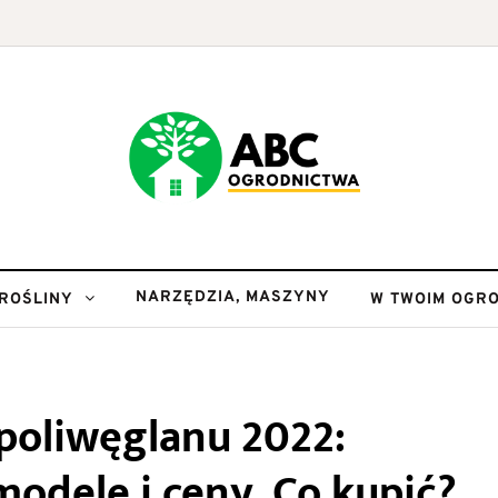
NARZĘDZIA, MASZYNY
ROŚLINY
W TWOIM OGRO
 poliwęglanu 2022:
odele i ceny. Co kupić?