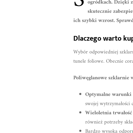
S
ogródkach. Dzięki 
skutecznie zabezpie
ich szybki wzrost. Spraw
Dlaczego warto kup
Wybór odpowiedniej szklarn
tunele foliowe. Obecnie co
Poliwęglanowe szklarnie w
Optymalne warunki w
swojej wytrzymałości
Wieloletnia trwałość
również potrzeby skład
Bardzo wysoka odporno