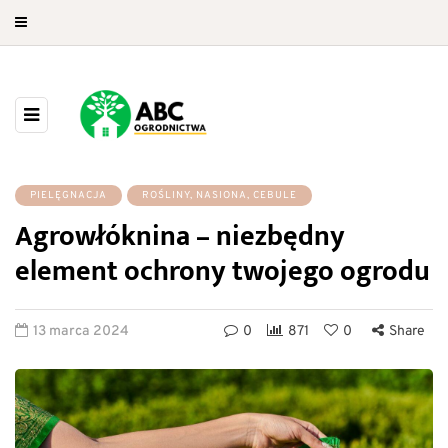
PIELĘGNACJA
ROŚLINY, NASIONA, CEBULE
Agrowłóknina – niezbędny
element ochrony twojego ogrodu
13 marca 2024
0
871
0
Share