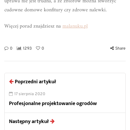
uprawa nie jest trudna, a ze zbiorów można stworzyć
cudowne domowe konfitury czy zdrowe nalewki.
Więcej porad znajdziesz na
malanuku.pl
0
1293
0
Share
Poprzedni artykuł
17 sierpnia 2020
Profesjonalne projektowanie ogrodów
Następny artykuł