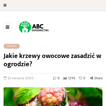
OWOCE
Jakie krzewy owocowe zasadzić w
ogrodzie?
21 sierpnia 2020
0
1293
0
Share