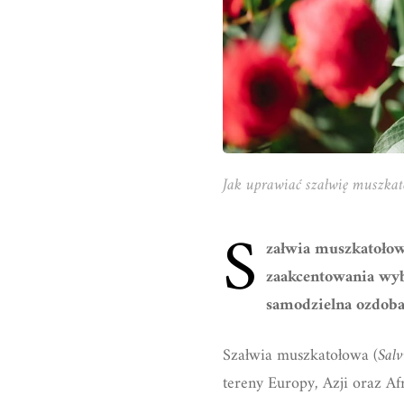
Jak uprawiać szałwię muszka
S
załwia muszkatołowa
zaakcentowania wybr
samodzielna ozdoba
Szałwia muszkatołowa (
Salv
tereny Europy, Azji oraz Af