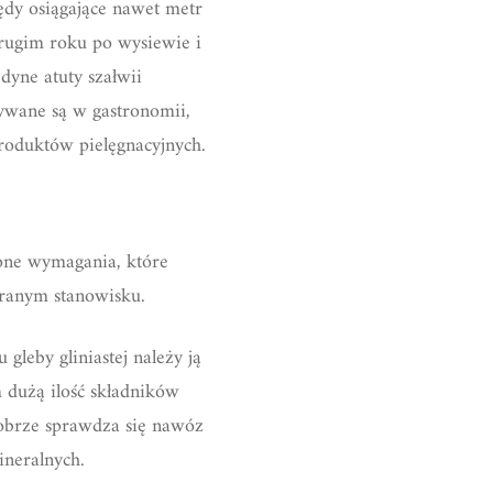
ędy osiągające nawet metr
drugim roku po wysiewie i
edyne atuty szałwii
tywane są w gastronomii,
oduktów pielęgnacyjnych.
lone wymagania, które
branym stanowisku.
gleby gliniastej należy ją
m dużą ilość składników
dobrze sprawdza się nawóz
ineralnych.