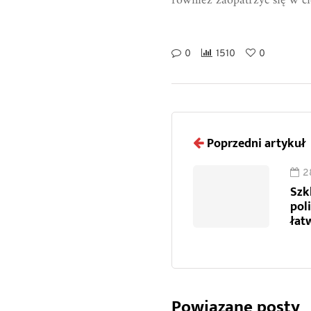
również zaopatrzyć się w c
0
1510
0
Poprzedni artykuł
2
Szk
pol
łat
Powiązane posty