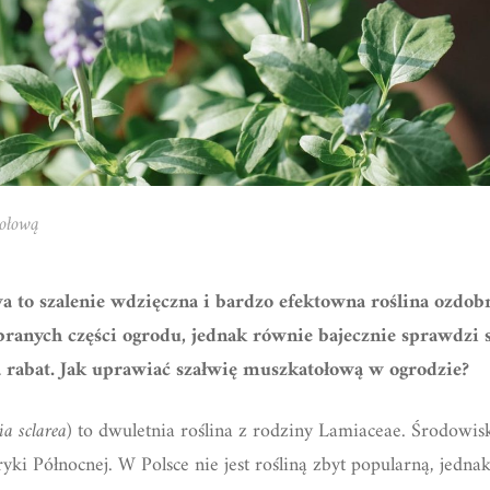
tołową
 to szalenie wdzięczna i bardzo efektowna roślina ozdobn
anych części ogrodu, jednak równie bajecznie sprawdzi si
 rabat. Jak uprawiać szałwię muszkatołową w ogrodzie?
ia sclarea
) to dwuletnia roślina z rodziny Lamiaceae. Środowi
ryki Północnej. W Polsce nie jest rośliną zbyt popularną, jedn