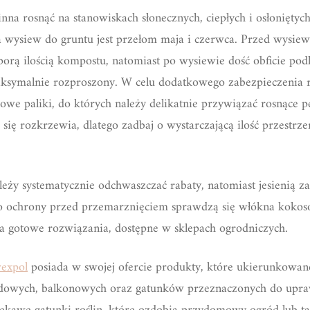
na rosnąć na stanowiskach słonecznych, ciepłych i osłonięty
a wysiew do gruntu jest przełom maja i czerwca. Przed wysi
porą ilością kompostu, natomiast po wysiewie dość obficie pod
aksymalnie rozproszony. W celu dodatkowego zabezpieczenia 
e paliki, do których należy delikatnie przywiązać rosnące pę
nie się rozkrzewia, dlatego zadbaj o wystarczającą ilość przestr
ży systematycznie odchwaszczać rabaty, natomiast jesienią za
ochrony przed przemarznięciem sprawdzą się włókna kokoso
a gotowe rozwiązania, dostępne w sklepach ogrodniczych.
rexpol
posiada w swojej ofercie produkty, które ukierunkowan
ogrodowych, balkonowych oraz gatunków przeznaczonych do up