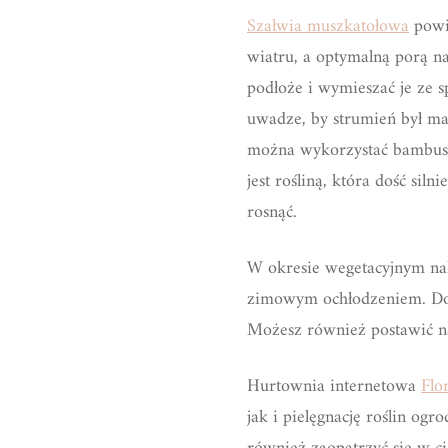
Szałwia muszkatołowa
powin
wiatru, a optymalną porą n
podłoże i wymieszać je ze s
uwadze, by strumień był m
można wykorzystać bambusow
jest rośliną, która dość sil
rosnąć.
W okresie wegetacyjnym nale
zimowym ochłodzeniem. Do 
Możesz również postawić n
Hurtownia internetowa
Flo
jak i pielęgnację roślin 