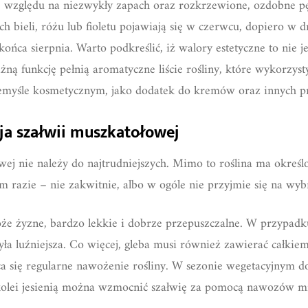
e względu na niezwykły zapach oraz rozkrzewione, ozdobne p
h bieli, różu lub fioletu pojawiają się w czerwcu, dopiero w 
ońca sierpnia. Warto podkreślić, iż walory estetyczne to nie j
ną funkcję pełnią aromatyczne liście rośliny, które wykorzys
emyśle kosmetycznym, jako dodatek do kremów oraz innych pr
ja szałwii muszkatołowej
ej nie należy do najtrudniejszych. Mimo to roślina ma okreś
m razie – nie zakwitnie, albo w ogóle nie przyjmie się na wy
że żyzne, bardzo lekkie i dobrze przepuszczalne. W przypadku 
ła luźniejsza. Co więcej, gleba musi również zawierać całkie
a się regularne nawożenie rośliny. W sezonie wegetacyjnym 
 kolei jesienią można wzmocnić szałwię za pomocą nawozów m