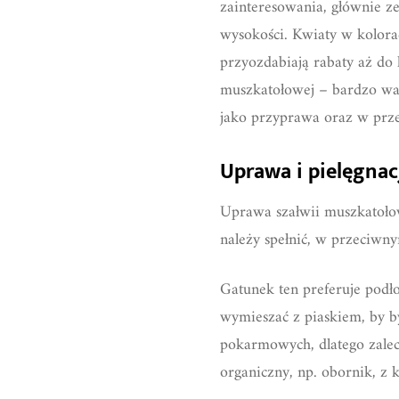
zainteresowania, głównie z
wysokości. Kwiaty w kolorac
przyozdabiają rabaty aż do k
muszkatołowej – bardzo waż
jako przyprawa oraz w prz
Uprawa i pielęgnac
Uprawa szałwii muszkatołow
należy spełnić, w przeciwny
Gatunek ten preferuje podło
wymieszać z piaskiem, by by
pokarmowych, dlatego zalec
organiczny, np. obornik, z