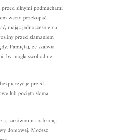
ch przed silnymi podmuchami
ewem warto przekopać
lać, mając jednocześnie na
rośliny przed złamaniem
dy. Pamiętaj, że szałwia
zeni, by mogła swobodnie
bezpieczyć je przed
we lub pocięta słoma.
e są zarówno na ochronę,
rawy domowej. Możesz