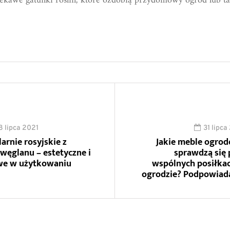
iekawe gatunki roślin, które ozdobią przydomowy ogród lub ta
8 lipca 2021
31 lipca
larnie rosyjskie z
Jakie meble ogro
iwęglanu – estetyczne i
sprawdzą się 
we w użytkowaniu
wspólnych posiłka
ogrodzie? Podpowia