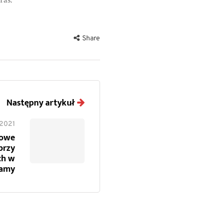
ras.
Share
Następny artykuł
 2021
dowe
przy
ch w
damy