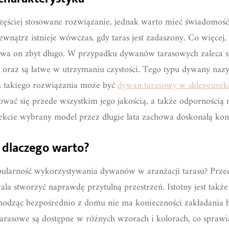
częściej stosowane rozwiązanie, jednak warto mieć świadomość
nątrz istnieje wówczas, gdy taras jest zadaszony. Co więcej,
wa on zbyt długo. W przypadku dywanów tarasowych zaleca si
i oraz są łatwe w utrzymaniu czystości. Tego typu dywany naz
 takiego rozwiązania może być
dywan tarasowy w sklepeureka
wać się przede wszystkim jego jakością, a także odpornością n
ekcie wybrany model przez długie lata zachowa doskonałą kon
 dlaczego warto?
ularność wykorzystywania dywanów w aranżacji tarasu? Przed
la stworzyć naprawdę przytulną przestrzeń. Istotny jest takż
hodząc bezpośrednio z domu nie ma konieczności zakładania 
 tarasowe są dostępne w różnych wzorach i kolorach, co spraw