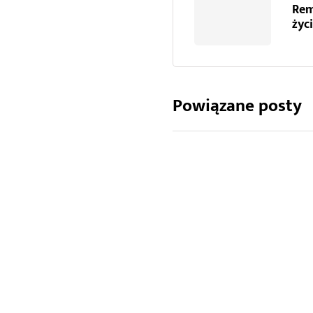
Rem
życ
Powiązane posty