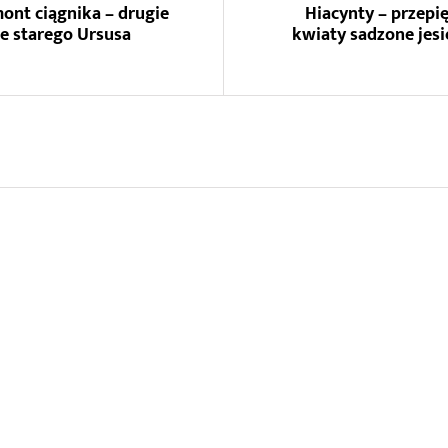
ont ciągnika – drugie
Hiacynty – przepi
ie starego Ursusa
kwiaty sadzone jesi
31 lipca 2025
Jak olejować deski tarasowe
poradnik krok po kroku