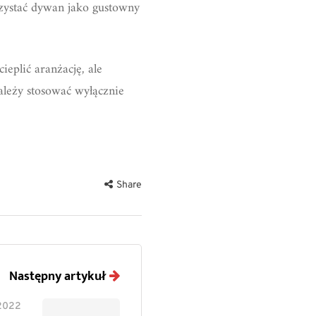
zystać dywan jako gustowny
eplić aranżację, ale
ależy stosować wyłącznie
Share
Następny artykuł
 2022