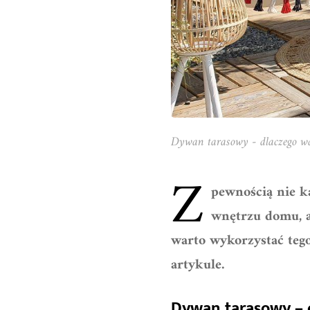
Dywan tarasowy - dlaczego wa
Z
pewnością nie k
wnętrzu domu, a
warto wykorzystać tego
artykule.
Dywan tarasowy – 