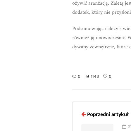
ożywić aranżację. Zaletą j
dodatek, który nie przysłoni
Podsumowując należy stwierd
również ją unowocześnić. Wa
dywany zewnętrzne, które c
0
1143
0
Poprzedni artykuł
2