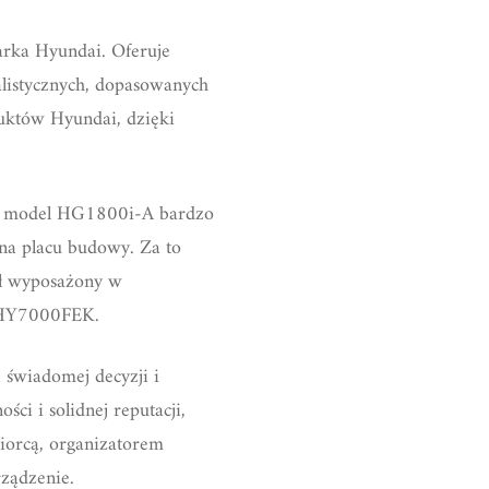
arka Hyundai. Oferuje
alistycznych, dopasowanych
uktów Hyundai, dzięki
ad model HG1800i-A bardzo
 na placu budowy. Za to
ał wyposażony w
l HHY7000FEK.
świadomej decyzji i
ci i solidnej reputacji,
biorcą, organizatorem
rządzenie.