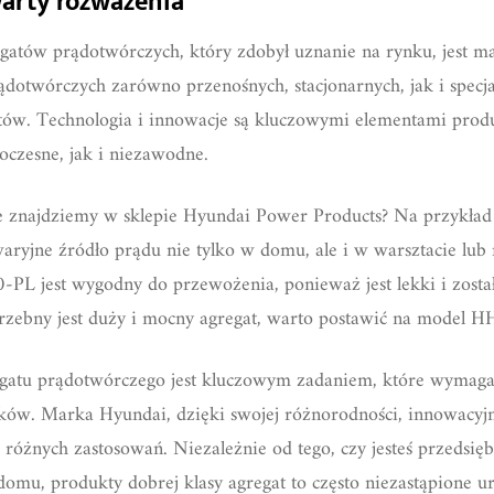
arty rozważenia
atów prądotwórczych, który zdobył uznanie na rynku, jest m
dotwórczych zarówno przenośnych, stacjonarnych, jak i specj
tów. Technologia i innowacje są kluczowymi elementami prod
czesne, jak i niezawodne.
ze znajdziemy w sklepie Hyundai Power Products? Na przykł
aryjne źródło prądu nie tylko w domu, ale i w warsztacie lub
PL jest wygodny do przewożenia, ponieważ jest lekki i zost
potrzebny jest duży i mocny agregat, warto postawić na mode
atu prądotwórczego jest kluczowym zadaniem, które wymaga 
ów. Marka Hyundai, dzięki swojej różnorodności, innowacyjnoś
a różnych zastosowań. Niezależnie od tego, czy jesteś przedsię
omu, produkty dobrej klasy agregat to często niezastąpione u