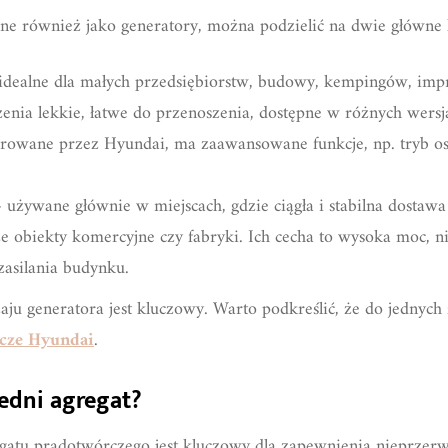
ne również jako generatory, można podzielić na dwie główne 
idealne dla małych przedsiębiorstw, budowy, kempingów, impr
enia lekkie, łatwe do przenoszenia, dostępne w różnych wersj
ferowane przez Hyundai, ma zaawansowane funkcje, np. tryb os
 używane głównie w miejscach, gdzie ciągła i stabilna dostawa 
duże obiekty komercyjne czy fabryki. Ich cecha to wysoka moc,
zasilania budynku.
u generatora jest kluczowy. Warto podkreślić, że do jednych 
rcze Hyundai
.
edni agregat?
atu prądotwórczego jest kluczowy dla zapewnienia nieprzerw