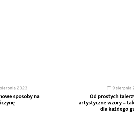
 sierpnia 2023
9 sierpnia
owe sposoby na
Od prostych talerz
iczynę
artystyczne wzory – tal
dla każdego g