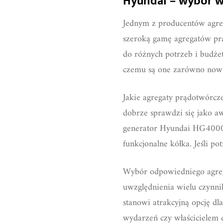
Hyundai – wybór w
Jednym z producentów agreg
szeroką gamę agregatów prą
do różnych potrzeb i budże
czemu są one zarówno nowo
Jakie agregaty prądotwórc
dobrze sprawdzi się jako aw
generator Hyundai HG4000-
funkcjonalne kółka. Jeśli 
Wybór odpowiedniego agreg
uwzględnienia wielu czynnik
stanowi atrakcyjną opcję dl
wydarzeń czy właścicielem d