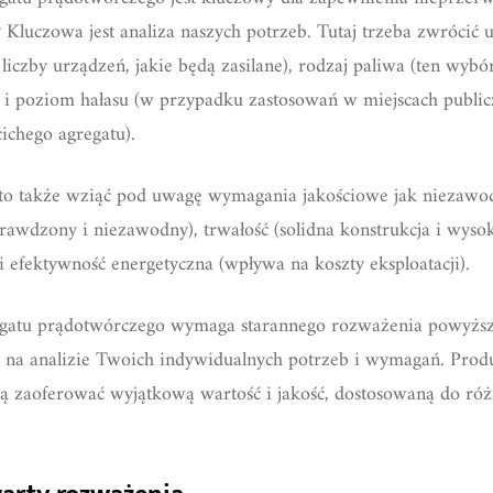
 Kluczowa jest analiza naszych potrzeb. Tutaj trzeba zwrócić 
 liczby urządzeń, jakie będą zasilane), rodzaj paliwa (ten wy
ć) i poziom hałasu (w przypadku zastosowań w miejscach publi
chego agregatu).
o także wziąć pod uwagę wymagania jakościowe jak niezawodn
prawdzony i niezawodny), trwałość (solidna konstrukcja i wysoki
 efektywność energetyczna (wpływa na koszty eksploatacji).
atu prądotwórczego wymaga starannego rozważenia powyższy
ę na analizie Twoich indywidualnych potrzeb i wymagań. Produ
 zaoferować wyjątkową wartość i jakość, dostosowaną do róż