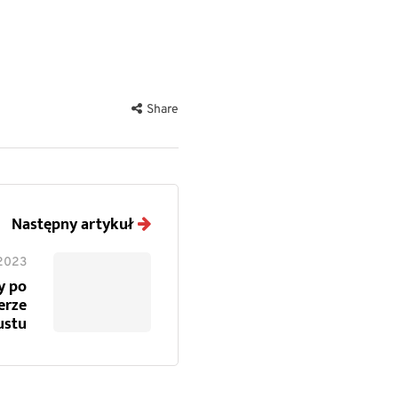
Share
Następny artykuł
 2023
y po
erze
ustu