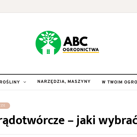
NARZĘDZIA, MASZYNY
ROŚLINY
W TWOIM OGRO
CZE
rądotwórcze – jaki wybra