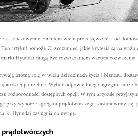
cze są kluczowym elementem wielu przedsięwzięć – od domow
 Ten artykuł pomoże Ci zrozumieć, jakie kryteria są najważni
y marki Hyundai mogą być rozwiązaniem wartym rozważenia.
wają istotną rolę w wielu dziedzinach życia i biznesu, dosta
o najbardziej potrzebne. Wybór odpowiedniego agregatu może
czu różnorodności dostępnych opcji. W tym artykule przyjrzy
gę przy wyborze agregatu prądotwórczego, zastanowimy się, ja
marki Hyundai zasługują na uwagę.
 prądotwórczych