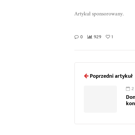
Artykuł sponsorowany.
0
929
1
Poprzedni artykuł
2
Dom
kon