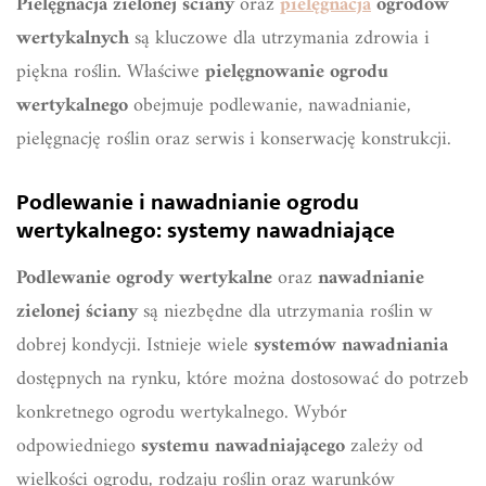
Pielęgnacja zielonej ściany
oraz
pielęgnacja
ogrodów
wertykalnych
są kluczowe dla utrzymania zdrowia i
piękna roślin. Właściwe
pielęgnowanie ogrodu
wertykalnego
obejmuje podlewanie, nawadnianie,
pielęgnację roślin oraz serwis i konserwację konstrukcji.
Podlewanie i nawadnianie ogrodu
wertykalnego: systemy nawadniające
Podlewanie ogrody wertykalne
oraz
nawadnianie
zielonej ściany
są niezbędne dla utrzymania roślin w
dobrej kondycji. Istnieje wiele
systemów nawadniania
dostępnych na rynku, które można dostosować do potrzeb
konkretnego ogrodu wertykalnego. Wybór
odpowiedniego
systemu nawadniającego
zależy od
wielkości ogrodu, rodzaju roślin oraz warunków