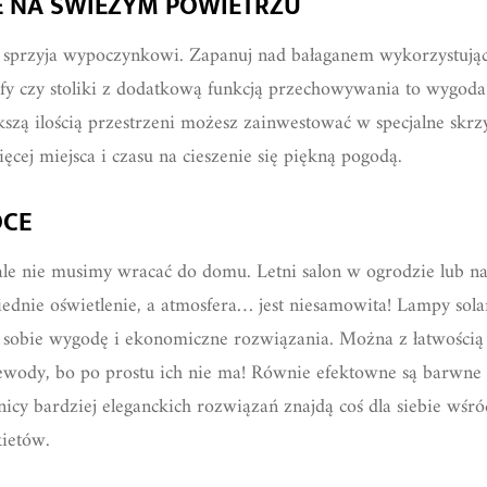
 NA ŚWIEŻYM POWIETRZU
sprzyja wypoczynkowi. Zapanuj nad bałaganem wykorzystując 
y czy stoliki z dodatkową funkcją przechowywania to wygoda 
ększą ilością przestrzeni możesz zainwestować w specjalne skr
ęcej miejsca i czasu na cieszenie się piękną pogodą.
OCE
cale nie musimy wracać do domu. Letni salon w ogrodzie lub n
iednie oświetlenie, a atmosfera… jest niesamowita! Lampy sola
ią sobie wygodę i ekonomiczne rozwiązania. Można z łatwością 
zewody, bo po prostu ich nie ma! Równie efektowne są barwne 
śnicy bardziej eleganckich rozwiązań znajdą coś dla siebie wśr
kietów.