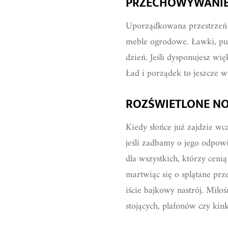
PRZECHOWYWANIE
Uporządkowana przestrzeń 
meble ogrodowe. Ławki, puf
dzień. Jeśli dysponujesz wi
Ład i porządek to jeszcze wi
ROZŚWIETLONE N
Kiedy słońce już zajdzie w
jeśli zadbamy o jego odpow
dla wszystkich, którzy cen
martwiąc się o splątane pr
iście bajkowy nastrój. Miło
stojących, plafonów czy kin