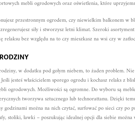
ortowych mebli ogrodowych oraz oświetlenia, które uprzyjem
onujesz przestronnym ogrodem, czy niewielkim balkonem w b
zregenerujesz siły i stworzysz letni klimat. Szeroki asortyme
relaksu bez względu na to czy mieszkasz na wsi czy w zatło
 RODZINY
j rodziny, w dodatku pod gołym niebem, to żaden problem. Nie
 Jeśli jesteś właścicielem sporego ogrodu i kochasz relaks z b
bli ogrodowych. Możliwości są ogromne. Do wyboru są mebl
erycznych tworzywa sztucznego lub technorattanu. Dzięki tem
godzinami można na nich czytać, surfować po sieci czy po pro
ufy, stoliki, ławki – poszukując idealnej opcji dla siebie możn