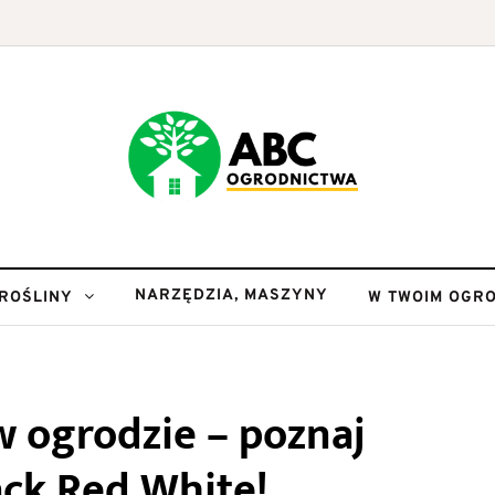
NARZĘDZIA, MASZYNY
ROŚLINY
W TWOIM OGRO
 ogrodzie – poznaj
ack Red White!