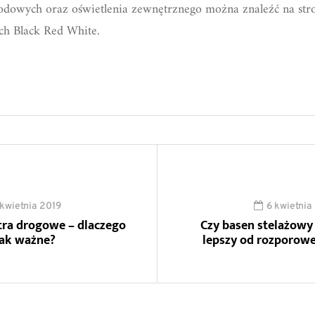
odowych oraz oświetlenia zewnętrznego można znaleźć na str
ch Black Red White.
 kwietnia 2019
6 kwietnia
tra drogowe – dlaczego
Czy basen stelażowy 
tak ważne?
lepszy od rozporow