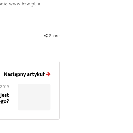
onie www.brw.pl, a
Share
Następny artykuł
 2019
jest
ego?