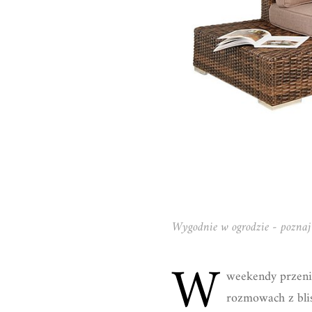
Wygodnie w ogrodzie - poznaj
W
weekendy przenie
rozmowach z blis