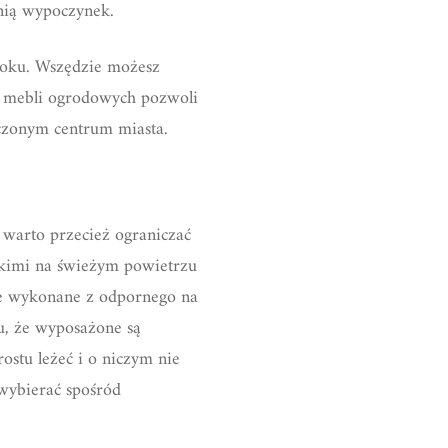
nią wypoczynek.
loku. Wszędzie możesz
nt mebli ogrodowych pozwoli
czonym centrum miasta.
 warto przecież ograniczać
liskimi na świeżym powietrzu
e wykonane z odpornego na
u, że wyposażone są
stu leżeć i o niczym nie
a wybierać spośród