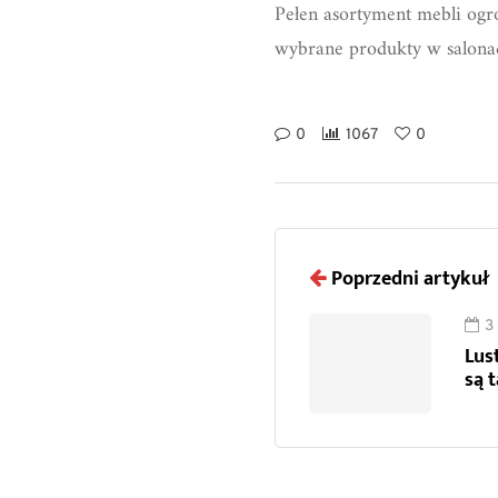
Pełen asortyment mebli ogr
wybrane produkty w salona
0
1067
0
Poprzedni artykuł
3
Lus
są 