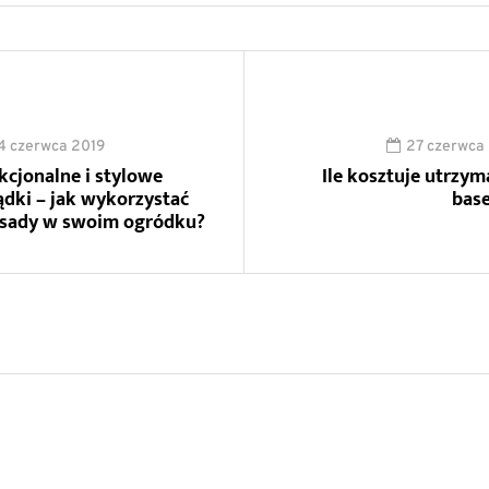
4 czerwca 2019
27 czerwca
kcjonalne i stylowe
Ile kosztuje utrzym
ądki – jak wykorzystać
bas
isady w swoim ogródku?