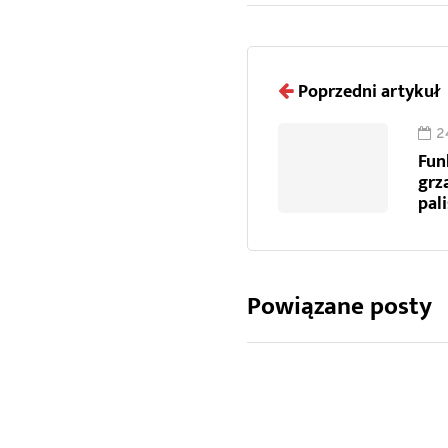
Poprzedni artykuł
2
Fun
grz
pal
Powiązane posty