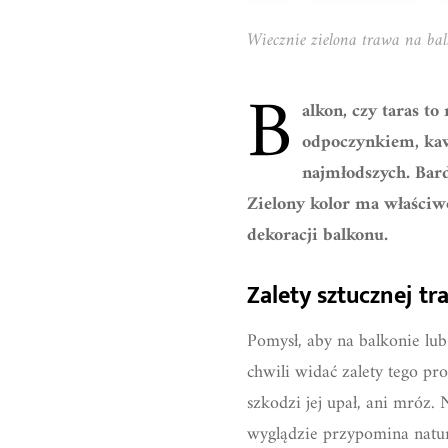
Wiecznie zielona trawa na bal
B
alkon, czy taras to
odpoczynkiem, kaw
najmłodszych. Bard
Zielony kolor ma właściwo
dekoracji balkonu.
Zalety sztucznej tr
Pomysł, aby na balkonie lu
chwili widać zalety tego pr
szkodzi jej upał, ani mróz. 
wyglądzie przypomina natur