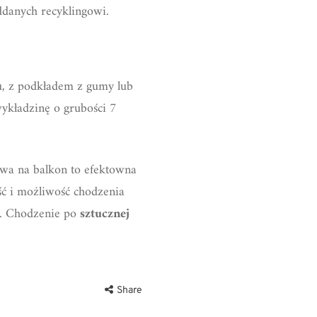
ddanych recyklingowi.
u, z podkładem z gumy lub
wykładzinę o grubości 7
awa na balkon to efektowna
ość i możliwość chodzenia
py. Chodzenie po
sztucznej
Share