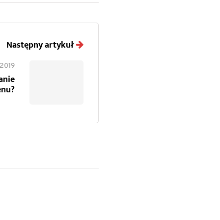
Następny artykuł
 2019
anie
enu?