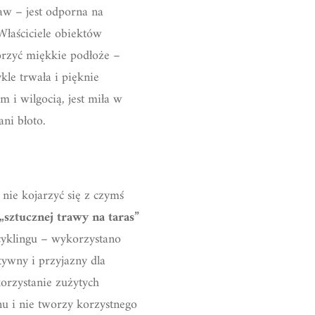
w – jest odporna na
Właściciele obiektów
orzyć miękkie podłoże –
ykle trwała i pięknie
m i wilgocią, jest miła w
ni błoto.
nie kojarzyć się z czymś
„sztucznej trawy na taras”
cyklingu – wykorzystano
ywny i przyjazny dla
orzystanie zużytych
nu i nie tworzy korzystnego