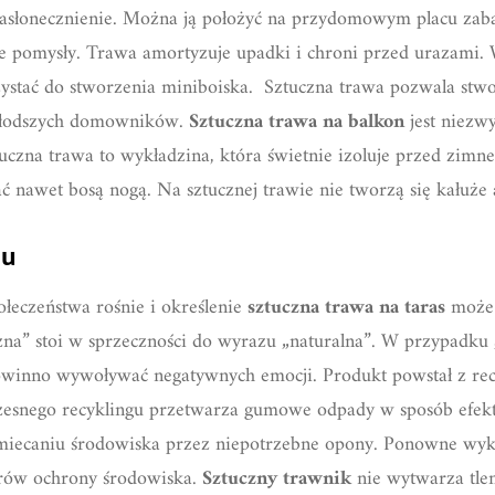
asłonecznienie. Można ją położyć na przydomowym placu zaba
ce pomysły. Trawa amortyzuje upadki i chroni przed urazami. 
ystać do stworzenia miniboiska. Sztuczna trawa pozwala stw
młodszych domowników.
Sztuczna trawa na balkon
jest niezw
tuczna trawa to wykładzina, która świetnie izoluje przed zimne
ć nawet bosą nogą. Na sztucznej trawie nie tworzą się kałuże a
gu
łeczeństwa rośnie i określenie
sztuczna trawa na taras
może 
na” stoi w sprzeczności do wyrazu „naturalna”. W przypadku
powinno wywoływać negatywnych emocji. Produkt powstał z re
zesnego recyklingu przetwarza gumowe odpady w sposób efekt
śmiecaniu środowiska przez niepotrzebne opony. Ponowne wyk
arów ochrony środowiska.
Sztuczny trawnik
nie wytwarza tle