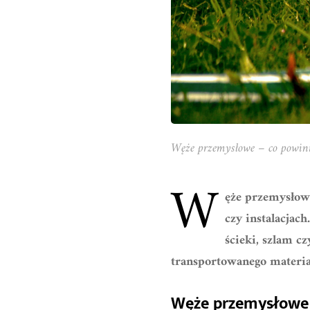
Węże przemysłowe – co powini
W
ęże przemysłowe
czy instalacjac
ścieki, szlam c
transportowanego materia
Węże przemysłowe 