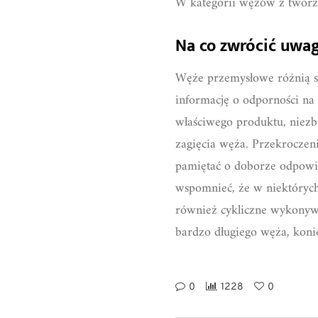
W kategorii wężów z tworzy
Na co zwrócić uwa
Węże przemysłowe różnią si
informację o odporności na 
właściwego produktu, niezb
zagięcia węża. Przekrocze
pamiętać o doborze odpowi
wspomnieć, że w niektórych
również cykliczne wykonyw
bardzo długiego węża, koni
0
1228
0