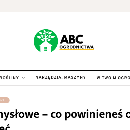
NARZĘDZIA, MASZYNY
ROŚLINY
W TWOIM OGRO
CZE
ysłowe – co powinieneś 
eć