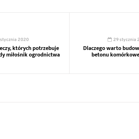
 stycznia 2020
29 stycznia
zeczy, których potrzebuje
Dlaczego warto budow
dy miłośnik ogrodnictwa
betonu komórkow