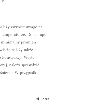
CV.
należy zwrócić uwagę na
az temperaturze. Do zakupu
ić minimalny promień
iście należy także
 konstrukcji. Warto
czej, należy sprawdzić
iśnienia. W przypadku
Share