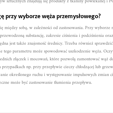
w sztucznych znajdują się produkty z tkaniny powlekanej i P
gę przy wyborze węża przemysłowego?
ę między sobą, w zależności od zastosowania. Przy wyborze 
przewodzoną substancję, zakresie ciśnienia i podciśnienia or
ędna jest także znajomość średnicy. Trzeba również sprawdz
nie tego parametru może spowodować uszkodzenie węża. Oczyw
ednich złączek i mocowań, które pozwolą zamontować wąż do
 przypadkach np. przy przepływie cieczy chłodzącej lub grzew
anie określonego ruchu i występowanie impulsowych zmian c
eczne może być zastosowanie tłumienia przepływu.