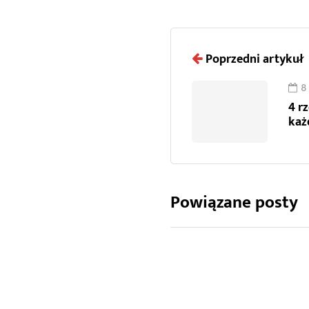
Poprzedni artykuł
8
4 r
każ
Powiązane posty