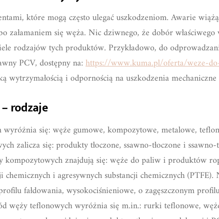
tami, które mogą często ulegać uszkodzeniom. Awarie wiążą
lbo załamaniem się węża. Nic dziwnego, że dobór właściwego w
iele rodzajów tych produktów. Przykładowo, do odprowadzani
sawny PCV, dostępny na:
https://www.kuma.pl/oferta/weze-do-c
ką wytrzymałością i odpornością na uszkodzenia mechaniczne 
– rodzaje
wyróżnia się: węże gumowe, kompozytowe, metalowe, teflo
ch zalicza się: produkty tłoczone, ssawno-tłoczone i ssawno-
y kompozytowych znajdują się: węże do paliw i produktów ro
cji chemicznych i agresywnych substancji chemicznych (PTFE).
ofilu fałdowania, wysokociśnieniowe, o zagęszczonym profilu
d węży teflonowych wyróżnia się m.in.: rurki teflonowe, węże