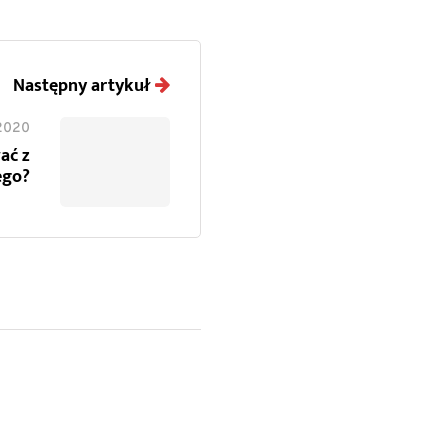
Następny artykuł
 2020
ać z
ego?