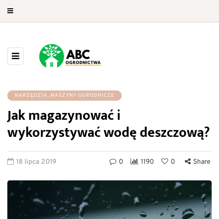
NARZĘDZIA, MASZYNY OGRODNICZE
Jak magazynować i
wykorzystywać wodę deszczową?
18 lipca 2019
0
1190
0
Share