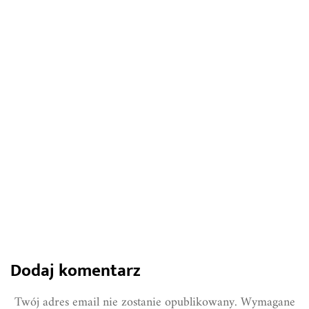
31 lipca 2024
Narzędzia akumulatorowe a deszcz –
czy można pracować, gdy pogoda nie
sprzyja?
885
0
Share
Dodaj komentarz
Twój adres email nie zostanie opublikowany.
Wymagane