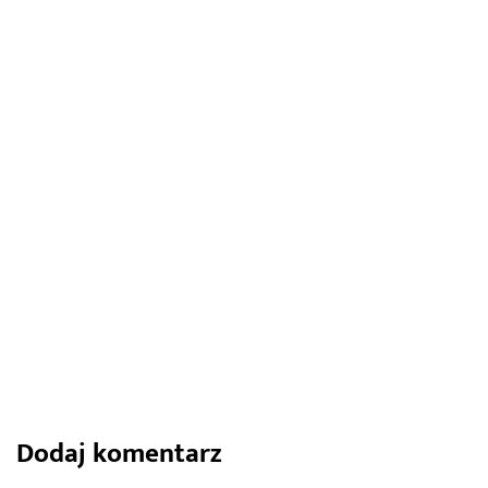
31 lipca 2024
Narzędzia akumulatorowe a deszcz –
czy można pracować, gdy pogoda nie
sprzyja?
879
0
Share
Dodaj komentarz