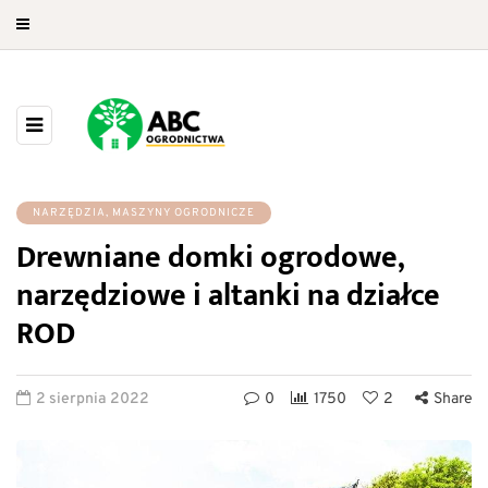
NARZĘDZIA, MASZYNY OGRODNICZE
Drewniane domki ogrodowe,
narzędziowe i altanki na działce
ROD
2 sierpnia 2022
0
1750
2
Share