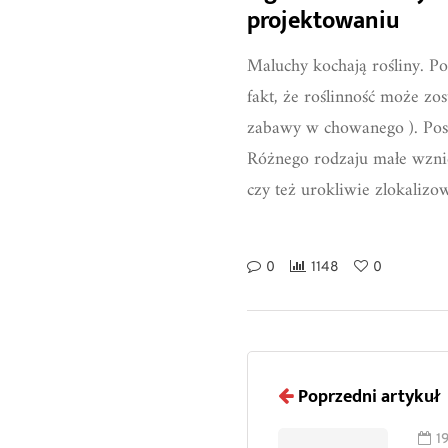
projektowaniu
Maluchy kochają rośliny. P
fakt, że roślinność może zo
zabawy w chowanego ). Post
Różnego rodzaju małe wznie
czy też urokliwie zlokalizo
0
1148
0
Poprzedni artykuł
1