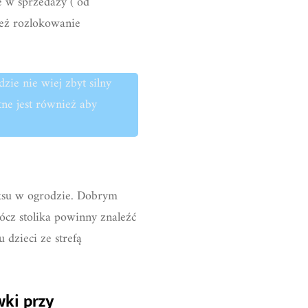
e w sprzedaży ( od
nież rozlokowanie
zie nie wiej zbyt silny
tne jest również aby
aksu w ogrodzie. Dobrym
cz stolika powinny znaleźć
 dzieci ze strefą
wki przy