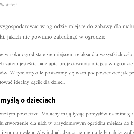
la dzieci
wygospodarować w ogrodzie miejsce do zabawy dla mal
i, jakich nie powinno zabraknąć w ogrodzie.
w w roku ogród staje się miejscem relaksu dla wszystkich czł
żeli zatem jesteście na etapie projektowania miejsca w ogrodzi
hów. W tym artykule postaramy się wam podpowiedzieć jak pr
ować idealny kącik dla dzieci.
myślą o dzieciach
świeżym powietrzu. Maluchy mają tysiąc pomysłów na minutę 
lędu stworzenie dla nich w przydomowym ogródku miejsca do 
itym pomysłem. Aby jednak dzieci się nie nudziły należy zad