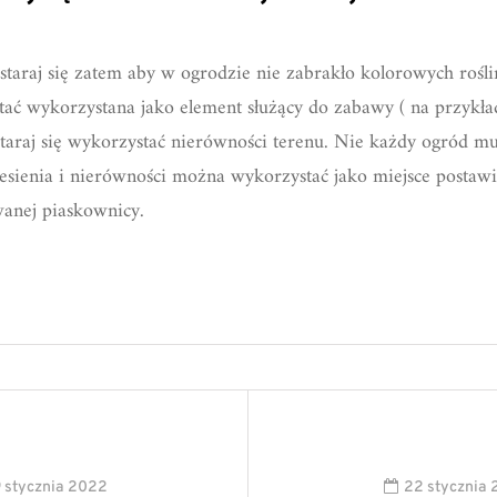
ostaraj się zatem aby w ogrodzie nie zabrakło kolorowych roś
stać wykorzystana jako element służący do zabawy ( na przykł
araj się wykorzystać nierówności terenu. Nie każdy ogród mus
sienia i nierówności można wykorzystać jako miejsce postaw
wanej piaskownicy.
9 stycznia 2022
22 stycznia