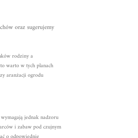
uchów oraz sugerujemy
onków rodziny a
e to warto w tych planach
zy aranżacji ogrodu
i wymagają jednak nadzoru
harców i zabaw pod czujnym
bać o odpowiednie