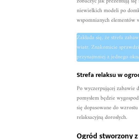
zobaczyć jak prezentują się
niewielkich modeli po domki
wspomnianych elementów w
Zakłada się, że strefa zaba
wiatr. Znakomicie sprawdzi 
przynajmniej z jednego okn
Strefa relaksu w ogr
Po wyczerpującej zabawie d
pomysłem będzie wygospodar
się dopasowane do wzrostu d
relaksacyjną dorosłych.
Ogród stworzony z 