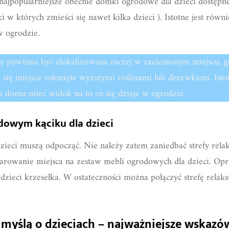
 najpopularniejsze obecnie domki ogrodowe dla dzieci dostępn
 w których zmieści się nawet kilka dzieci ). Istotne jest rów
 ogrodzie.
wy powinna być zlokalizowana raczej w zacienionym miejscu, gd
się miejsce osłonięte wyższymi roślinami lub drzewkami. Isto
a domu mieć widok na to co się dzieje w ogrodzie.
odowym kąciku dla dzieci
zieci muszą odpocząć. Nie należy zatem zaniedbać strefy rel
owanie miejsca na zestaw mebli ogrodowych dla dzieci. Opró
zieci krzesełka. W ostateczności można połączyć strefę relaksu
myślą o dzieciach – najważniejsze wskazó