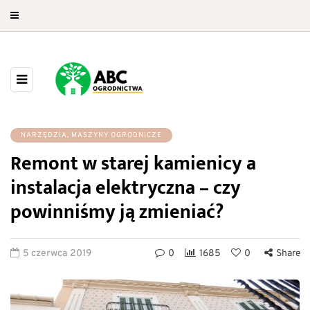
NARZĘDZIA, MASZYNY OGRODNICZE
Remont w starej kamienicy a
instalacja elektryczna – czy
powinniśmy ją zmieniać?
5 czerwca 2019
0
1685
0
Share