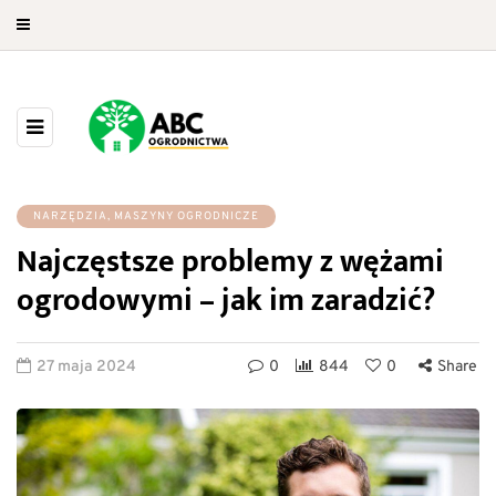
NARZĘDZIA, MASZYNY OGRODNICZE
Najczęstsze problemy z wężami
ogrodowymi – jak im zaradzić?
27 maja 2024
0
844
0
Share