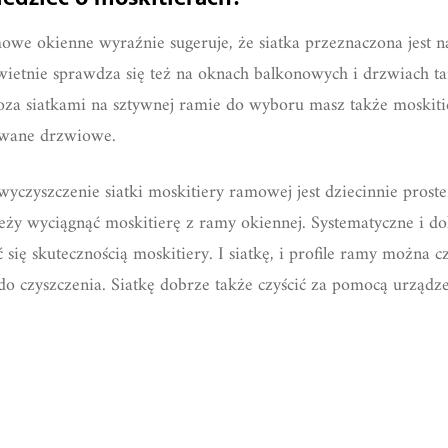
we okienne wyraźnie sugeruje, że siatka przeznaczona jest n
etnie sprawdza się też na oknach balkonowych i drzwiach ta
Poza siatkami na sztywnej ramie do wyboru masz także moskiti
sowane drzwiowe.
yczyszczenie siatki moskitiery ramowej jest dziecinnie pros
eży wyciągnąć moskitierę z ramy okiennej. Systematyczne i do
 się skutecznością moskitiery. I siatkę, i profile ramy można c
 do czyszczenia. Siatkę dobrze także czyścić za pomocą urząd