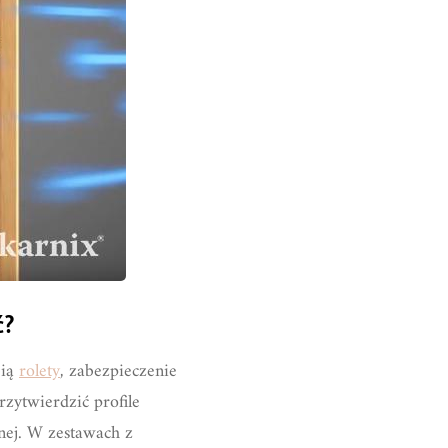
ć?
bią
rolety
, zabezpieczenie
zytwierdzić profile
nej. W zestawach z