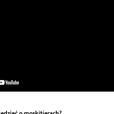
iedzieć o moskitierach?