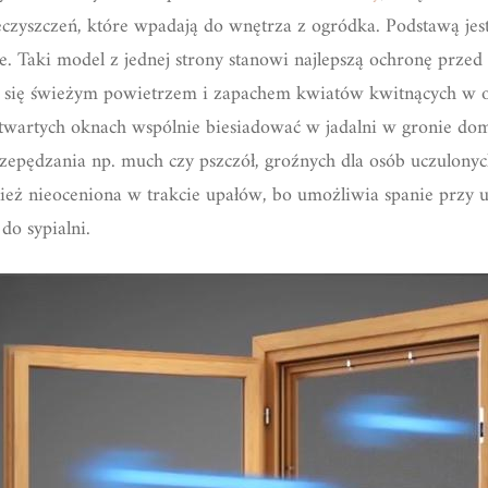
eczyszczeń, które wpadają do wnętrza z ogródka. Podstawą jes
. Taki model z jednej strony stanowi najlepszą ochronę przed 
ć się świeżym powietrzem i zapachem kwiatów kwitnących w o
otwartych oknach wspólnie biesiadować w jadalni w gronie d
zepędzania np. much czy pszczół, groźnych dla osób uczulonych
eż nieoceniona w trakcie upałów, bo umożliwia spanie przy
do sypialni.