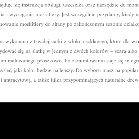
uje się instrukcja obsługi, uszczelka oraz narzędzie do mont
 i wyciągania moskitiery. Jest szczególnie przydatny, kiedy n
schowanie moskitiery do altany po zakończonym sezonie dział
 wykonano z trwałej siatki z włókna szklanego, które dla w
dować się na siatkę w jednym z dwóch kolorów – szarą albo 
um malowanego proszkowo. Po zamontowaniu staje się integra
yśleć, jaki kolor będzie najlepszy. Do wyboru masz najpopula
i antracytową, a także kilka przypominających naturalne drewn