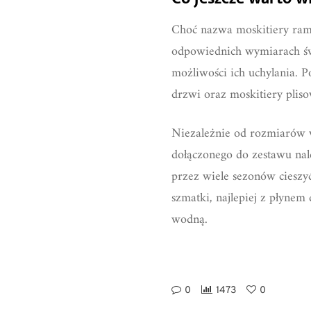
Choć nazwa moskitiery ramo
odpowiednich wymiarach świ
możliwości ich uchylania. 
drzwi oraz moskitiery pli
Niezależnie od rozmiarów w
dołączonego do zestawu nal
przez wiele sezonów cieszyć
szmatki, najlepiej z płynem
wodną.
0
1473
0