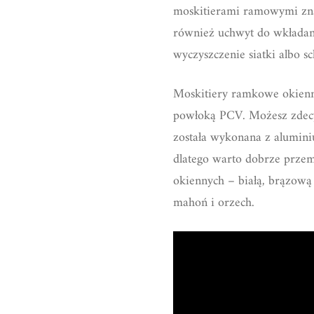
moskitierami ramowymi znajd
również uchwyt do wkładania
wyczyszczenie siatki albo 
Moskitiery ramkowe okienne
powłoką PCV. Możesz zdecy
została wykonana z alumini
dlatego warto dobrze przem
okiennych – białą, brązową 
mahoń i orzech.