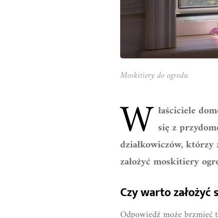
Moskitiery do ogrodu
W
łaściciele do
się z przydom
działkowiczów, którzy 
założyć moskitiery og
Czy warto założyć 
Odpowiedź może brzmieć t