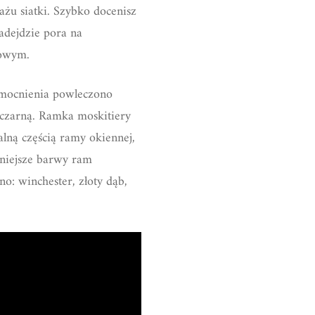
ażu siatki. Szybko docenisz
adejdzie pora na
kowym.
zmocnienia powleczono
czarną. Ramka moskitiery
lną częścią ramy okiennej,
rniejsze barwy ram
o: winchester, złoty dąb,