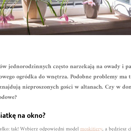
mów jednorodzinnych często narzekają na owady i paj
owego ogródka do wnętrza. Podobne problemy ma t
znajdują nieproszonych gości w altanach. Czy w do
rodowe?
siatkę na okno?
ylko: tak! Wybierz odpowiedni model
moskitiery
, a będziesz 