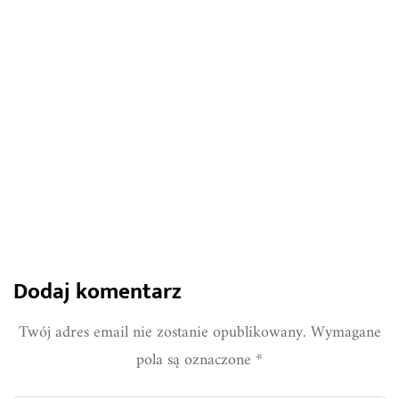
odmian do cienia i słońca
885
0
Share
Dodaj komentarz
Twój adres email nie zostanie opublikowany.
Wymagane
pola są oznaczone
*