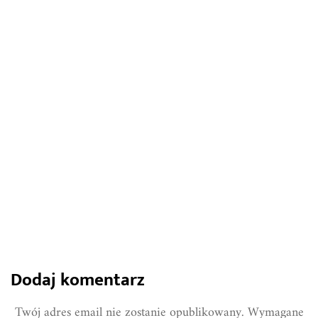
13 marca 2024
Agrowłóknina - niezbędny element
ochrony twojego ogrodu
883
0
Share
Dodaj komentarz
Twój adres email nie zostanie opublikowany.
Wymagane