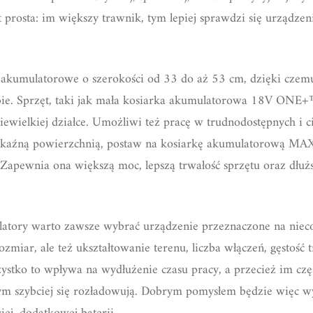
 prosta: im większy trawnik, tym lepiej sprawdzi się urządzen
akumulatorowe o szerokości od 33 do aż 53 cm, dzięki czemu
ebie. Sprzęt, taki jak mała kosiarka akumulatorowa 18V ONE
niewielkiej działce. Umożliwi też pracę w trudnodostępnych i 
 pokaźną powierzchnią, postaw na kosiarkę akumulatorową 
Zapewnia ona większą moc, lepszą trwałość sprzętu oraz dłuższ
atory warto zawsze wybrać urządzenie przeznaczone na nieco
ozmiar, ale też ukształtowanie terenu, liczba włączeń, gęstość t
ystko to wpływa na wydłużenie czasu pracy, a przecież im cz
ym szybciej się rozładowują. Dobrym pomysłem będzie więc w