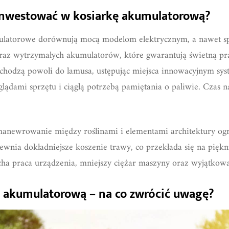
inwestować w kosiarkę akumulatorową?
latorowe dorównują mocą modelom elektrycznym, a nawet s
az wytrzymałych akumulatorów, które gwarantują świetną pra
odchodzą powoli do lamusa, ustępując miejsca innowacyjnym sy
glądami sprzętu i ciągłą potrzebą pamiętania o paliwie. Czas
 manewrowanie między roślinami i elementami architektury og
wnia dokładniejsze koszenie trawy, co przekłada się na piękni
cha praca urządzenia, mniejszy ciężar maszyny oraz wyjątko
 akumulatorową – na co zwrócić uwagę?