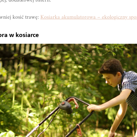
ej, dodatkowej baterii.
wniej kosić trawę:
Kosiarka akumulatorowa – ekologiczny spo
ra w kosiarce