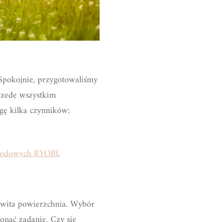
 Spokojnie, przygotowaliśmy
rzede wszystkim
gę kilka czynników:
grodowych RYOBI
.
łkowita powierzchnia. Wybór
konać zadanie. Czy się