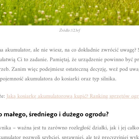
Źródło:123rf
a akumulator, ale nie wiesz, na co dokładnie zwrócić uwagę?
ułatwią Ci to zadanie. Pamiętaj, że urządzenie powinno być p
zeb. Zanim więc podejmiesz ostateczną decyzję, weź pod uwa
pojemność akumulatora do kosiarki oraz typ silnika.
że:
Jaką kosiarkę akumulatorową kupić? Ranking sprzętów o
do małego, średniego i dużego ogrodu?
nika – ważna jest tu zarówno rozległość działki, jak i jej ca
umulator pozwoli szybciej, sprawniej, ale też precyzyjniej wy