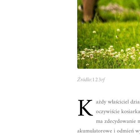
Źródło:123rf
K
ażdy właściciel dz
oczywiście kosiark
ma zdecydowanie naj
akumulatorowe i odmień wy