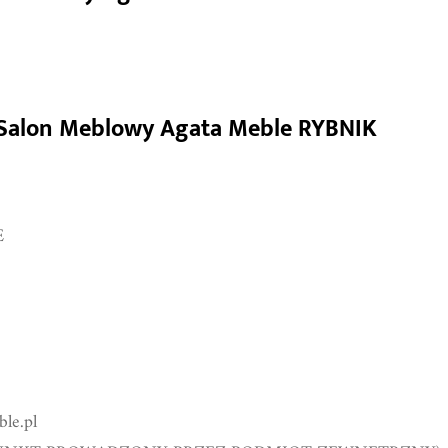
owy Agata Meble RYBNIK
 Salon Meblowy Agata Meble RYBNIK
E
le.pl