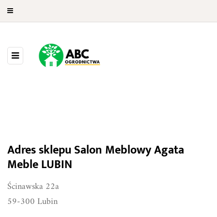
Salon Meblowy Agata Meble
Adres sklepu Salon Meblowy Agata
LUBIN
Meble LUBIN
Ścinawska 22a
59-300 Lubin