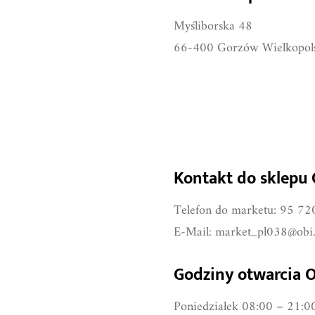
OBI Gorzów
Myśliborska 48
66-400 Gorzów Wielkopol
Kontakt do sklepu
Telefon do marketu: 95 72
E-Mail:
market_pl038@obi.
Godziny otwarcia 
Poniedziałek 08:00 – 21:0