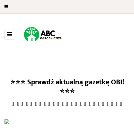
⭐⭐⭐
Sprawdź aktualną gazetkę OBI!
OBI Gdynia
⭐⭐⭐
⬇⬇⬇⬇⬇⬇⬇⬇⬇⬇⬇⬇⬇⬇⬇⬇⬇⬇⬇⬇⬇⬇⬇⬇⬇