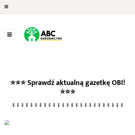
⭐⭐⭐
Sprawdź aktualną gazetkę OBI!
OBI Gdańsk ul. Kołobrzeska
⭐⭐⭐
⬇⬇⬇⬇⬇⬇⬇⬇⬇⬇⬇⬇⬇⬇⬇⬇⬇⬇⬇⬇⬇⬇⬇⬇⬇