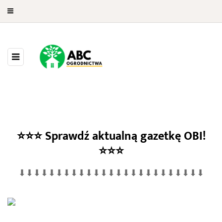
⭐⭐⭐
Sprawdź aktualną gazetkę OBI!
OBI Częstochowa
⭐⭐⭐
⬇⬇⬇⬇⬇⬇⬇⬇⬇⬇⬇⬇⬇⬇⬇⬇⬇⬇⬇⬇⬇⬇⬇⬇⬇