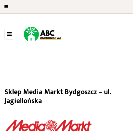
Media Markt Bydgoszcz – ul.
Sklep Media Markt Bydgoszcz – ul.
Jagiellońska
Jagiellońska