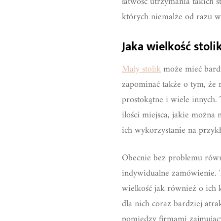
łatwość utrzymania takich s
których niemalże od razu w
Jaka wielkość stoli
Mały stolik
może mieć bardz
zapominać także o tym, że 
prostokątne i wiele innych
ilości miejsca, jakie można 
ich wykorzystanie na przykł
Obecnie bez problemu równi
indywidualne zamówienie. T
wielkość jak również o ich k
dla nich coraz bardziej at
pomiędzy firmami zajmujący