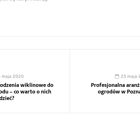
5 maja 2020
25 maja 
odzenia wiklinowe do
Profesjonalna aranż
odu – co warto o nich
ogrodów w Pozn
dzieć?