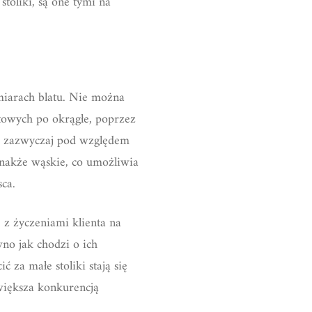
stoliki, są one tymi na
iarach blatu. Nie można
towych po okrągłe, poprzez
a, zazwyczaj pod względem
ednakże wąskie, co umożliwia
sca.
 z życzeniami klienta na
no jak chodzi o ich
 za małe stoliki stają się
większa konkurencją