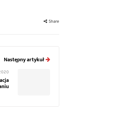
Share
Następny artykuł
2020
acja
aniu