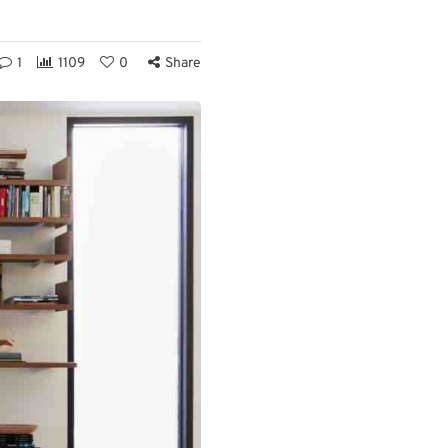
1
1109
0
Share