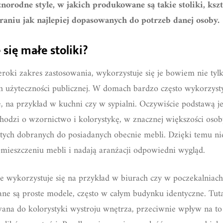
norodne style, w jakich produkowane są takie stoliki, kszt
raniu jak najlepiej dopasowanych do potrzeb danej osoby.
się małe stoliki?
zeroki zakres zastosowania, wykorzystuje się je bowiem nie ty
h użyteczności publicznej. W domach bardzo często wykorzysty
na przykład w kuchni czy w sypialni. Oczywiście podstawą jes
odzi o wzornictwo i kolorystykę, w znacznej większości osoby
tych dobranych do posiadanych obecnie mebli. Dzięki temu nie
omieszczeniu mebli i nadają aranżacji odpowiedni wygląd.
e wykorzystuje się na przykład w biurach czy w poczekalnia
ane są proste modele, często w całym budynku identyczne. Tut
owana do kolorystyki wystroju wnętrza, przeciwnie wpływ na t