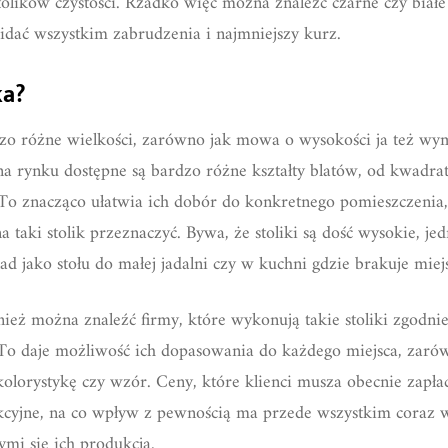
tolików czystości. Rzadko więc można znaleźć czarne czy białe 
idać wszystkim zabrudzenia i najmniejszy kurz.
ka?
o różne wielkości, zarówno jak mowa o wysokości ja też wym
na rynku dostępne są bardzo różne kształty blatów, od kwadra
. To znacząco ułatwia ich dobór do konkretnego pomieszczeni
na taki stolik przeznaczyć. Bywa, że stoliki są dość wysokie, j
ad jako stołu do małej jadalni czy w kuchni gdzie brakuje miej
eż można znaleźć firmy, które wykonują takie stoliki zgodnie
o daje możliwość ich dopasowania do każdego miejsca, zarów
olorystykę czy wzór. Ceny, które klienci musza obecnie zapłacić
rakcyjne, na co wpływ z pewnością ma przede wszystkim coraz 
mi się ich produkcją.