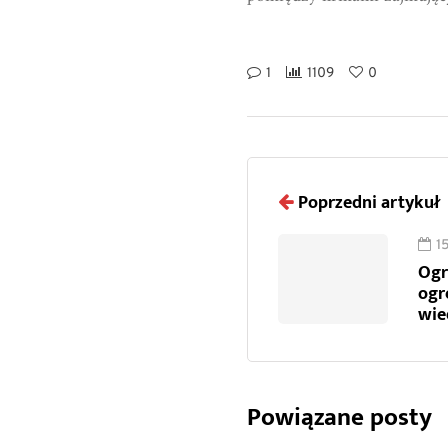
1
1109
0
Poprzedni artykuł
1
Ogr
ogr
wie
Powiązane posty